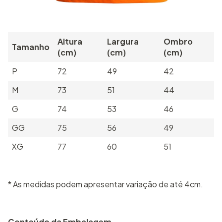
Altura
Largura
Ombro
Tamanho
(cm)
(cm)
(cm)
P
72
49
42
M
73
51
44
G
74
53
46
GG
75
56
49
XG
77
60
51
* As medidas podem apresentar variação de até 4cm.
Conteúdo da Embalagem