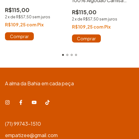
100% Algodão Camisa
Básica Estampada Unissex
R$115,00
R$115,00
2
x
de
R$57,50
sem juros
2
x
de
R$57,50
sem juros
R$109,25
com
Pix
R$109,25
com
Pix
Comprar
Comprar
A alma da Bahia em cada peça
(71) 99743-1510
empatizee@gmail.com