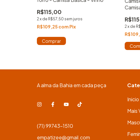
Camis
radece
Camis
o Camisa
R$115,00
R$11
2
x
de
R$57,50
sem juros
R$109,25
com
Pix
2
x
de
R
R$109
Comprar
Com
A alma da Bahia em cada peça
Cate
Inicio
Mais 
Mascu
(71) 99743-1510
Femi
empatizee@gmail.com