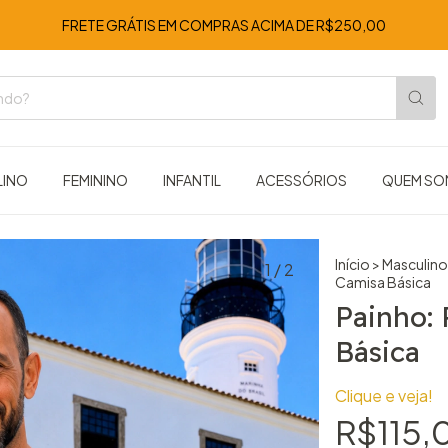
FRETE GRÁTIS EM COMPRAS ACIMA DE R$250,00
LINO
FEMININO
INFANTIL
ACESSÓRIOS
QUEM S
Início
>
Masculino
1
/
2
Camisa Básica
Painho: 
Básica
Clique e veja!
R$115,