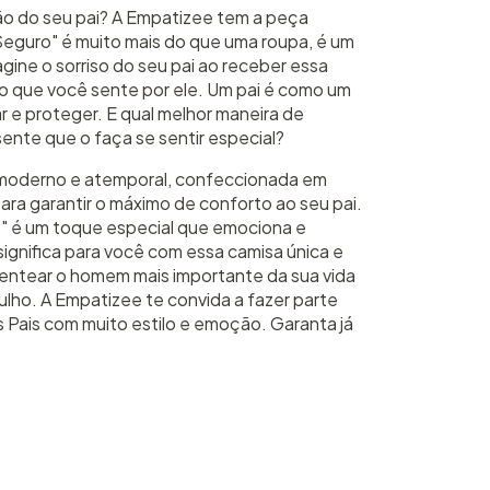
o do seu pai? A Empatizee tem a peça
 Seguro" é muito mais do que uma roupa, é um
ine o sorriso do seu pai ao receber essa
ho que você sente por ele. Um pai é como um
r e proteger. E qual melhor maneira de
nte que o faça se sentir especial?
 moderno e atemporal, confeccionada em
ara garantir o máximo de conforto ao seu pai.
o" é um toque especial que emociona e
significa para você com essa camisa única e
sentear o homem mais importante da sua vida
ulho. A Empatizee te convida a fazer parte
 Pais com muito estilo e emoção. Garanta já