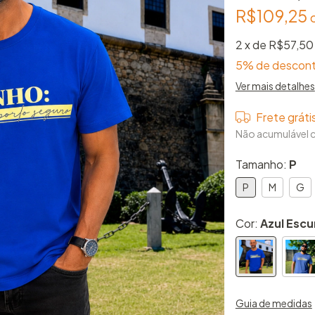
R$109,25
2
x de
R$57,50
5% de descon
Ver mais detalhes
Frete gráti
Não acumulável
Tamanho:
P
P
M
G
Cor:
Azul Escu
Guia de medidas