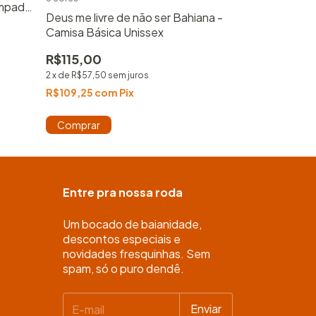
Não Aperte 
ampada
Algodão Cami
Deus me livre de não ser Bahiana -
Unissex
Camisa Básica Unissex
R$115,00
R$115,00
2
x
de
R$57,50
se
2
x
de
R$57,50
sem juros
R$109,25
com
R$109,25
com
Pix
Comprar
Comprar
Entre pra nossa roda
Um bocado de baianidade,
descontos especiais e
novidades fresquinhas. Sem
spam, só o puro dendê.