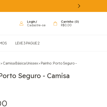
Login
/
Carrinho
(
0
)
Cadastre-se
R$0,00
OMOS
LEVE 3 PAGUE 2
>
Camisa Básica Unissex
>
Painho: Porto Seguro -
Porto Seguro - Camisa
00