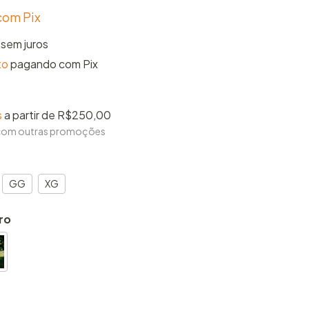
com
Pix
sem juros
to
pagando com Pix
s
a partir de
R$250,00
 com outras promoções
GG
XG
ro