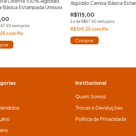
eta Oxente 100% Algodão
Algodão Camisa Básica Est
a Básica Estampada Unissex
Unissex
R$115,00
5,00
2
x
de
R$57,50
sem juros
$57,50
sem juros
R$109,25
com
Pix
,25
com
Pix
Comprar
prar
gorias
Institucional
Quem Somos
Vendidos
Trocas e Devoluções
lino
Política de Privacidade
nino