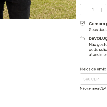
Compra 
Seus dado
DEVOLUÇ
Não gosto
pode solic
atendime
Entregas para o 
Meios de envio
Não sei meu CEP