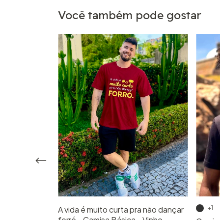
Você também pode gostar
A vida é muito curta pra não dançar
+1
forró - Camisa Básica - Vinho