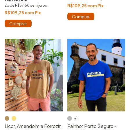
R$109,25
com
Pix
2
x
de
R$57,50
sem juros
R$109,25
com
Pix
Comprar
Comprar
+1
Painho: Porto Seguro -
Licor, Amendoim e Forrozin