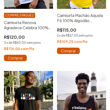
Camiseta Machão Aquela
COMPRE 3 PAGUE 2
Fé 100% Algodão
Camiseta Renova
Estampada
Agradece Celebra 100%
R$115,00
Algodão Camisa Básica
2
x
de
R$57,50
sem juros
R$120,00
Estampada
R$109,25
com
Pix
3
x
de
R$40,00
sem juros
R$114,00
com
Pix
Comprar
Comprar