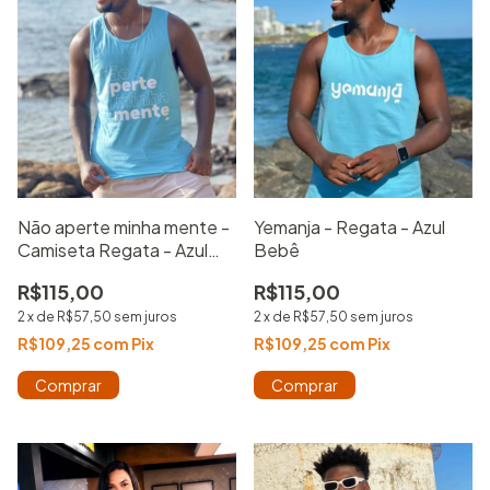
Não aperte minha mente -
Yemanja - Regata - Azul
Camiseta Regata - Azul
Bebê
Bebê
R$115,00
R$115,00
2
x
de
R$57,50
sem juros
2
x
de
R$57,50
sem juros
R$109,25
com
Pix
R$109,25
com
Pix
Comprar
Comprar