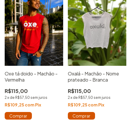
Oxe tá doido - Machão -
Oxalá - Machão - Nome
Vermelha
prateado - Branca
R$115,00
R$115,00
2
x
de
R$57,50
sem juros
2
x
de
R$57,50
sem juros
R$109,25
com
Pix
R$109,25
com
Pix
Comprar
Comprar