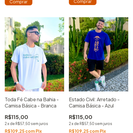
Comprar
Comprar
Estado Civil: Arretado -
Toda Fé Cabe na Bahia -
Camisa Básica - Azul
Camisa Básica - Branca
R$115,00
R$115,00
2
x
de
R$57,50
sem juros
2
x
de
R$57,50
sem juros
R$109,25
com
Pix
R$109,25
com
Pix