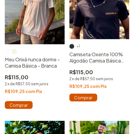
+1
Camiseta Oxente 100%
Meu Orixá nunca dorme -
Algodão Camisa Básica
Camisa Básica - Branca
Estampada Unissex
R$115,00
R$115,00
2
x
de
R$57,50
sem juros
2
x
de
R$57,50
sem juros
R$109,25
com
Pix
R$109,25
com
Pix
Comprar
Comprar