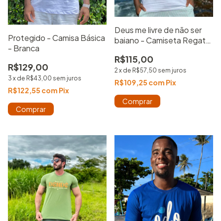
Deus me livre de não ser
Protegido - Camisa Básica
baiano - Camiseta Regata
- Branca
- Branca
R$115,00
R$129,00
2
x
de
R$57,50
sem juros
3
x
de
R$43,00
sem juros
R$109,25
com
Pix
R$122,55
com
Pix
Comprar
Comprar