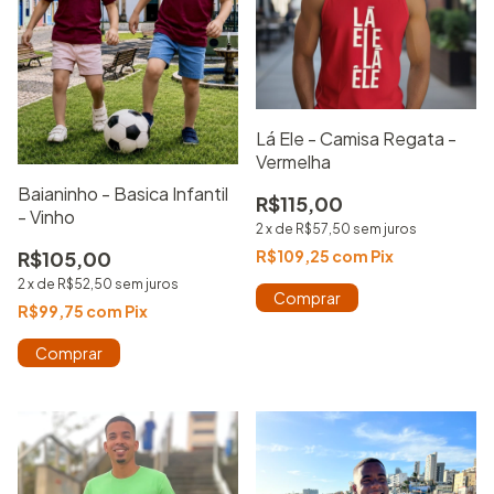
Lá Ele - Camisa Regata -
Vermelha
Baianinho - Basica Infantil
R$115,00
- Vinho
2
x
de
R$57,50
sem juros
R$105,00
R$109,25
com
Pix
2
x
de
R$52,50
sem juros
Comprar
R$99,75
com
Pix
Comprar