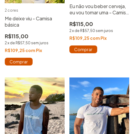
Eu não vou beber cerveja,
2 cores
eu vou tomar uma - Camisa
Me deixe viu - Camisa
Básica
R$115,00
básica
2
x
de
R$57,50
sem juros
R$115,00
R$109,25
com
Pix
2
x
de
R$57,50
sem juros
Comprar
R$109,25
com
Pix
Comprar