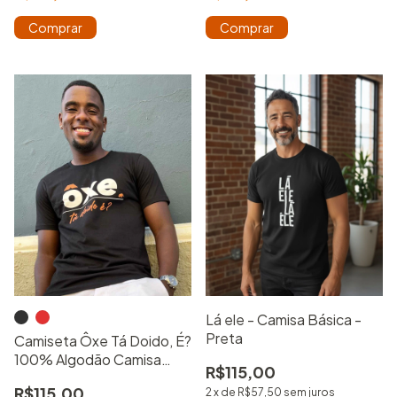
Comprar
Comprar
Lá ele - Camisa Básica -
Preta
Camiseta Ôxe Tá Doido, É?
100% Algodão Camisa
R$115,00
Básica Estampada
R$115,00
2
x
de
R$57,50
sem juros