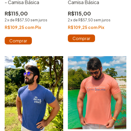
Camisa Básica
- Camisa Básica
R$115,00
R$115,00
2
x
de
R$57,50
sem juros
2
x
de
R$57,50
sem juros
R$109,25
com
Pix
R$109,25
com
Pix
Comprar
Comprar