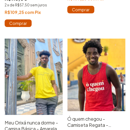
2
x
de
R$57,50
sem juros
Comprar
R$109,25
com
Pix
Comprar
Ó quem chegou -
Meu Orixá nunca dorme -
Camiseta Regata -
Camisa Básica - Amarela