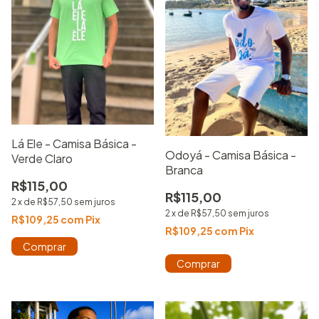
Lá Ele - Camisa Básica -
Odoyá - Camisa Básica -
Verde Claro
Branca
R$115,00
R$115,00
2
x
de
R$57,50
sem juros
2
x
de
R$57,50
sem juros
R$109,25
com
Pix
R$109,25
com
Pix
Comprar
Comprar