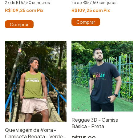
2
x
de
R$57,50
sem juros
2
x
de
R$57,50
sem juros
R$109,25
com
Pix
R$109,25
com
Pix
Comprar
Comprar
Reggae 3D - Camisa
Básica - Preta
Que viagem da #orra -
Camiseta Regata - Verde
R$115,00