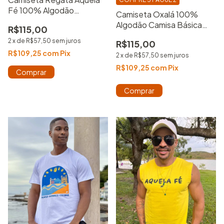
Fé 100% Algodão
Camiseta Oxalá 100%
Estampada
Algodão Camisa Básica
R$115,00
Estampada
2
x
de
R$57,50
sem juros
R$115,00
R$109,25
com
Pix
2
x
de
R$57,50
sem juros
R$109,25
com
Pix
Comprar
Comprar