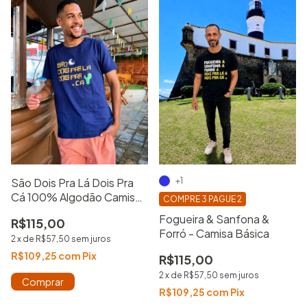
São Dois Pra Lá Dois Pra
+1
Cá 100% Algodão Camisa
COMPRE 3 PAGUE 2
Básica Estampada
Fogueira & Sanfona &
R$115,00
Forró - Camisa Básica
2
x
de
R$57,50
sem juros
R$109,25
com
Pix
R$115,00
2
x
de
R$57,50
sem juros
Comprar
R$109,25
com
Pix