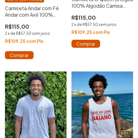
100% Algodão Camisa
Camiseta Andar com Fé
Básica Estampada
Andar com Axé 100%
R$115,00
Algodão Camisa Básica
2
x
de
R$57,50
sem juros
R$115,00
Estampada
R$109,25
com
Pix
2
x
de
R$57,50
sem juros
R$109,25
com
Pix
Comprar
Comprar