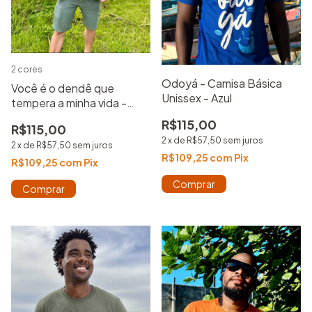
2 cores
Odoyá - Camisa Básica
Você é o dendê que
Unissex - Azul
tempera a minha vida -
Camisa básica
R$115,00
R$115,00
2
x
de
R$57,50
sem juros
2
x
de
R$57,50
sem juros
R$109,25
com
Pix
R$109,25
com
Pix
Comprar
Comprar