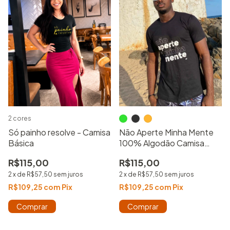
2 cores
Só painho resolve - Camisa
Não Aperte Minha Mente
Básica
100% Algodão Camisa
Básica Estampada Unissex
R$115,00
R$115,00
2
x
de
R$57,50
sem juros
2
x
de
R$57,50
sem juros
R$109,25
com
Pix
R$109,25
com
Pix
Comprar
Comprar