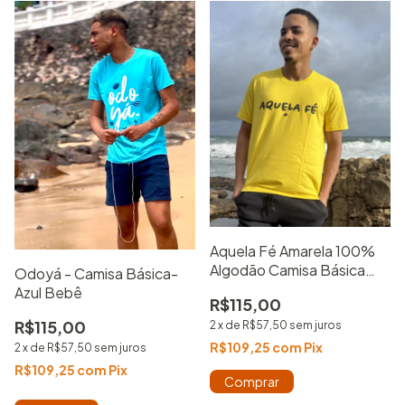
Aquela Fé Amarela 100%
Algodão Camisa Básica
Odoyá - Camisa Básica-
Estampada
Azul Bebê
R$115,00
R$115,00
2
x
de
R$57,50
sem juros
R$109,25
com
Pix
2
x
de
R$57,50
sem juros
R$109,25
com
Pix
Comprar