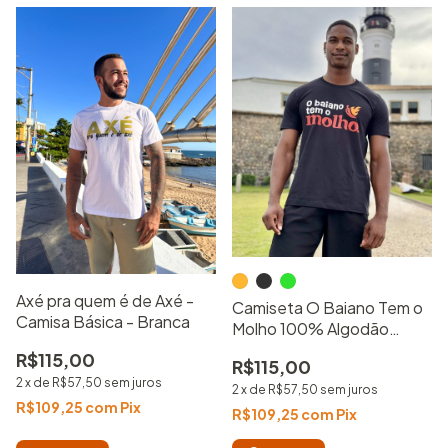
Axé pra quem é de Axé -
Camiseta O Baiano Tem o
Camisa Básica - Branca
Molho 100% Algodão
Camisa Básica Estampada
R$115,00
R$115,00
2
x
de
R$57,50
sem juros
2
x
de
R$57,50
sem juros
R$109,25
com
Pix
R$109,25
com
Pix