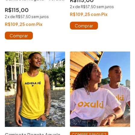
musgo
2
x
de
R$57,50
sem juros
R$115,00
R$109,25
com
Pix
2
x
de
R$57,50
sem juros
R$109,25
com
Pix
Comprar
Comprar
Camiseta Regata Aquela
COMPRE 3 PAGUE 2