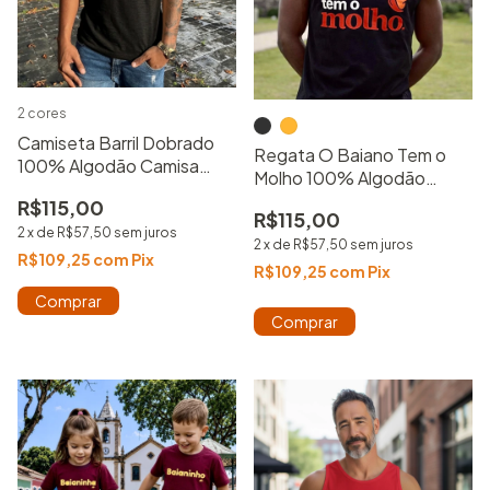
2 cores
Camiseta Barril Dobrado
Regata O Baiano Tem o
100% Algodão Camisa
Molho 100% Algodão
Básica Estampada Unissex
Estampada
R$115,00
R$115,00
2
x
de
R$57,50
sem juros
2
x
de
R$57,50
sem juros
R$109,25
com
Pix
R$109,25
com
Pix
Comprar
Comprar