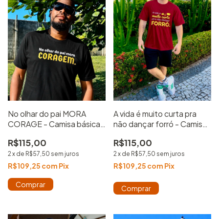
No olhar do pai MORA
A vida é muito curta pra
CORAGE - Camisa básica -
não dançar forró - Camisa
100% Algodão Estampada
Básica - Vinho
R$115,00
R$115,00
2
x
de
R$57,50
sem juros
2
x
de
R$57,50
sem juros
R$109,25
com
Pix
R$109,25
com
Pix
Comprar
Comprar