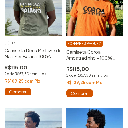
+3
COMPRE 3 PAGUE 2
Camiseta Deus Me Livre de
Camiseta Coroa
Não Ser Baiano 100%
Amostradinho - 100%
Algodão Estampada
Algodão - Camisa Básica -
R$115,00
R$115,00
Estampada
2
x
de
R$57,50
sem juros
2
x
de
R$57,50
sem juros
R$109,25
com
Pix
R$109,25
com
Pix
Comprar
Comprar