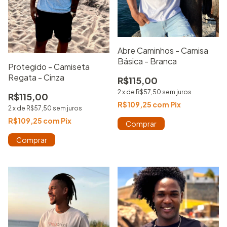
Abre Caminhos - Camisa
Básica - Branca
Protegido - Camiseta
Regata - Cinza
R$115,00
2
x
de
R$57,50
sem juros
R$115,00
R$109,25
com
Pix
2
x
de
R$57,50
sem juros
R$109,25
com
Pix
Comprar
Comprar