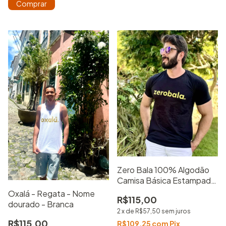
Comprar
Zero Bala 100% Algodão
Camisa Básica Estampada
Unissex
Oxalá - Regata - Nome
R$115,00
dourado - Branca
2
x
de
R$57,50
sem juros
R$115,00
R$109,25
com
Pix