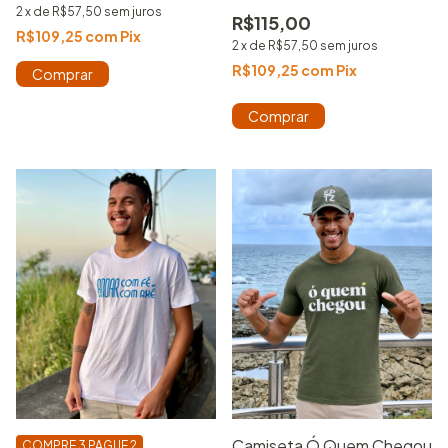
Unissex
2
x
de
R$57,50
sem juros
R$115,00
R$109,25
com
Pix
2
x
de
R$57,50
sem juros
R$109,25
com
Pix
Comprar
Comprar
Camiseta Ó Quem Chegou
COMPRE 3 PAGUE 2