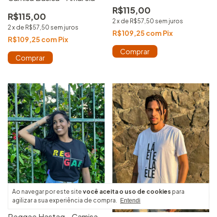
Vermelha
R$115,00
R$115,00
2
x
de
R$57,50
sem juros
2
x
de
R$57,50
sem juros
R$109,25
com
Pix
R$109,25
com
Pix
Comprar
Comprar
Ao navegar por este site
você aceita o uso de cookies
para
agilizar a sua experiência de compra.
Entendi
Reggae Hastag - Camisa