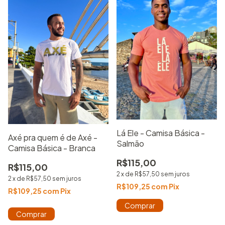
Lá Ele - Camisa Básica -
Axé pra quem é de Axé -
Salmão
Camisa Básica - Branca
R$115,00
R$115,00
2
x
de
R$57,50
sem juros
2
x
de
R$57,50
sem juros
R$109,25
com
Pix
R$109,25
com
Pix
Comprar
Comprar