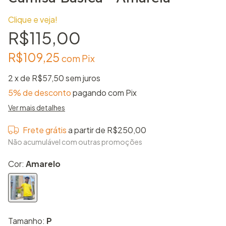
Clique e veja!
R$115,00
R$109,25
com
Pix
2
x de
R$57,50
sem juros
5% de desconto
pagando com Pix
Ver mais detalhes
Frete grátis
a partir de
R$250,00
Não acumulável com outras promoções
Cor:
Amarelo
Tamanho:
P