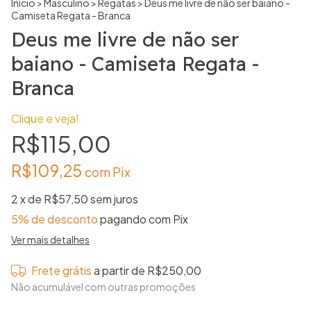
Início
>
Masculino
>
Regatas
>
Deus me livre de não ser baiano -
Camiseta Regata - Branca
Deus me livre de não ser
baiano - Camiseta Regata -
Branca
Clique e veja!
R$115,00
R$109,25
com
Pix
2
x de
R$57,50
sem juros
5% de desconto
pagando com Pix
Ver mais detalhes
Frete grátis
a partir de
R$250,00
Não acumulável com outras promoções