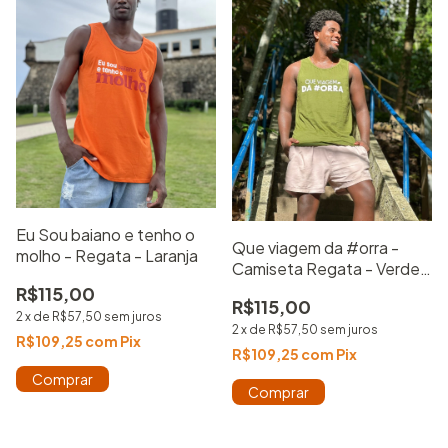
Eu Sou baiano e tenho o
Que viagem da #orra -
molho - Regata - Laranja
Camiseta Regata - Verde
musgo
R$115,00
R$115,00
2
x
de
R$57,50
sem juros
2
x
de
R$57,50
sem juros
R$109,25
com
Pix
R$109,25
com
Pix
Comprar
Comprar