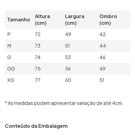
Altura
Largura
Ombro
Tamanho
(cm)
(cm)
(cm)
P
72
49
42
M
73
51
44
G
74
53
46
GG
75
56
49
XG
77
60
51
* As medidas podem apresentar variação de até 4cm.
Conteúdo da Embalagem