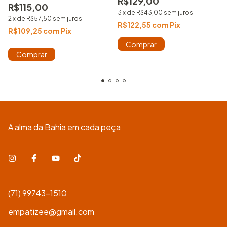
R$129,00
R$115,00
Estampada
3
x
de
R$43,00
sem juros
2
x
de
R$57,50
sem juros
R$122,55
com
Pix
R$109,25
com
Pix
Comprar
Comprar
A alma da Bahia em cada peça
(71) 99743-1510
empatizee@gmail.com