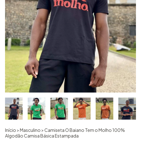
Início
>
Masculino
>
Camiseta O Baiano Tem o Molho 100%
Algodão Camisa Básica Estampada