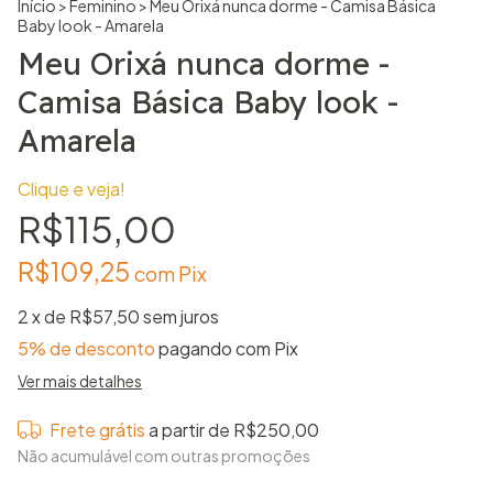
Início
>
Feminino
>
Meu Orixá nunca dorme - Camisa Básica
Baby look - Amarela
Meu Orixá nunca dorme -
Camisa Básica Baby look -
Amarela
Clique e veja!
R$115,00
R$109,25
com
Pix
2
x de
R$57,50
sem juros
5% de desconto
pagando com Pix
Ver mais detalhes
Frete grátis
a partir de
R$250,00
Não acumulável com outras promoções